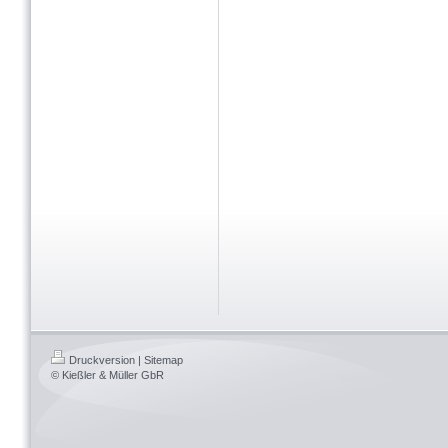
Druckversion
|
Sitemap
© Kießler & Müller GbR